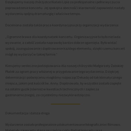
Dziękujemy naszej chórzystce Natalii Lipie za profesjonalne i pełne wyczucia
poprowadzenie koncertu. Jej spokojna obecność i klarowność zapowiedzi nadały
wydarzeniu spójną dramaturgię i właściwe tempo.
Doceniona została także praca koordynacyjna przy organizacji wydarzenia:
„Ogromne brawa dla koordynatorki koncertu. Organizacyjnie to było nie lada
wyzwanie, a całość została naprawdę bardzo dobrze ogarnięta. Było widać
spokój, zaangażowanie i dopilnowanie każdego elementu, dzięki czemu koncert
mógł się wydarzyć w takiej formie.”
Kierujemy serdeczne podziękowania dla naszej chórzystki Małgorzaty Żabskiej-
Płatek za ogrom pracy włożonej w przygotowanie tego wydarzenia. Dzięki jej
determinacji i poświęceniu mogliśmy rozpocząć Dekadę od tak klimatycznego
miejsca, jakim jest kościół św. Anny. Dopilnowała, by wszystko zostało zapięte
na ostatni guzik (również w kwestiach technicznych i zaplecza
gastronomicznego), za co jesteśmy niezwykle wdzięczni.
Dokumentacja i dalsza droga
Wydarzenie zostało profesjonalnie udokumentowane fotograficznie i filmowo.
Materiały z koncertu staną się częścią cyklu Portret koncertu oraz