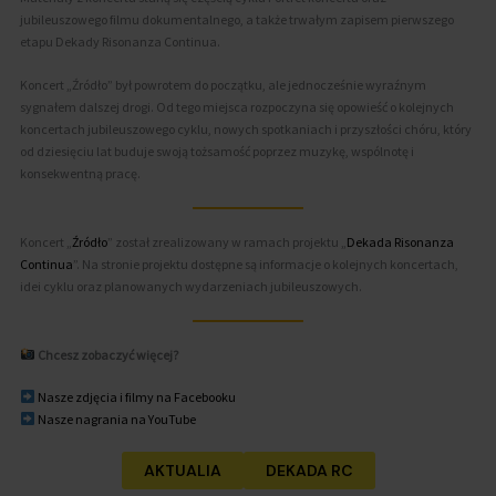
jubileuszowego filmu dokumentalnego, a także trwałym zapisem pierwszego
etapu Dekady Risonanza Continua.
Koncert „Źródło” był powrotem do początku, ale jednocześnie wyraźnym
sygnałem dalszej drogi. Od tego miejsca rozpoczyna się opowieść o kolejnych
koncertach jubileuszowego cyklu, nowych spotkaniach i przyszłości chóru, który
od dziesięciu lat buduje swoją tożsamość poprzez muzykę, wspólnotę i
konsekwentną pracę.
Koncert „
Źródło
” został zrealizowany w ramach projektu „
Dekada Risonanza
Continua
”. Na stronie projektu dostępne są informacje o kolejnych koncertach,
idei cyklu oraz planowanych wydarzeniach jubileuszowych.
Chcesz zobaczyć więcej?
Nasze zdjęcia i filmy na Facebooku
Nasze nagrania na You
T
ube
AKTUALIA
DEKADA RC