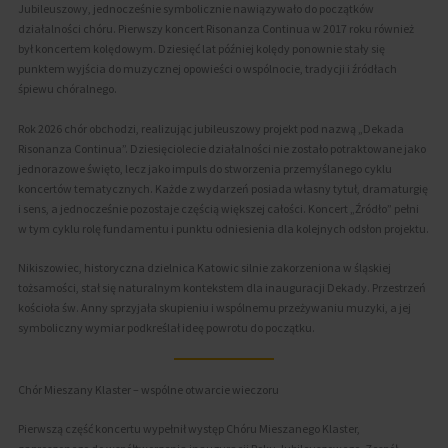
Jubileuszowy, jednocześnie symbolicznie nawiązywało do początków
działalności chóru. Pierwszy koncert Risonanza Continua w 2017 roku również
był koncertem kolędowym. Dziesięć lat później kolędy ponownie stały się
punktem wyjścia do muzycznej opowieści o wspólnocie, tradycji i źródłach
śpiewu chóralnego.
Rok 2026 chór obchodzi, realizując jubileuszowy projekt pod nazwą „Dekada
Risonanza Continua”. Dziesięciolecie działalności nie zostało potraktowane jako
jednorazowe święto, lecz jako impuls do stworzenia przemyślanego cyklu
koncertów tematycznych. Każde z wydarzeń posiada własny tytuł, dramaturgię
i sens, a jednocześnie pozostaje częścią większej całości. Koncert „Źródło” pełni
w tym cyklu rolę fundamentu i punktu odniesienia dla kolejnych odsłon projektu.
Nikiszowiec, historyczna dzielnica Katowic silnie zakorzeniona w śląskiej
tożsamości, stał się naturalnym kontekstem dla inauguracji Dekady. Przestrzeń
kościoła św. Anny sprzyjała skupieniu i wspólnemu przeżywaniu muzyki, a jej
symboliczny wymiar podkreślał ideę powrotu do początku.
Chór Mieszany Klaster – wspólne otwarcie wieczoru
Pierwszą część koncertu wypełnił występ Chóru Mieszanego Klaster,