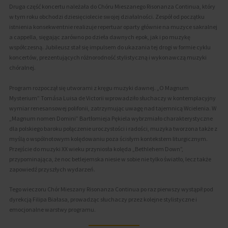
Druga część koncertu należała do Chóru Mieszanego Risonanza Continua, który
w tym roku obchodzi dziesięciolecie swojej działalności. Zespół od początku
istnienia konsekwentnie realizuje repertuar oparty głównie na muzyce sakralnej
a cappella, sięgając zarówno po dzieła dawnych epok, jak i po muzykę
współczesną. Jubileusz stał się impulsem do ukazania tej drogi w formie cyklu
koncertów, prezentujących różnorodność stylistyczną i wykonawczą muzyki
chóralnej.
Program rozpoczął się utworami z kręgu muzyki dawnej. „O Magnum
Mysterium” Tomása Luisa de Victorii wprowadziło słuchaczy w kontemplacyjny
wymiar renesansowej polifonii, zatrzymując uwagę nad tajemnicą Wcielenia. W
„Magnum nomen Domini” Bartłomieja Pękiela wybrzmiało charakterystyczne
dla polskiego baroku połączenie uroczystości i radości, muzyka tworzona także z
myślą o wspólnotowym kolędowaniu poza ścisłym kontekstem liturgicznym.
Przejście do muzyki XX wieku przyniosła kolęda „Bethlehem Down”,
przypominająca, że noc betlejemska niesie w sobie nie tylko światło, lecz także
zapowiedź przyszłych wydarzeń.
Tego wieczoru Chór Mieszany Risonanza Continua po raz pierwszy wystąpił pod
dyrekcją Filipa Białasa, prowadząc słuchaczy przez kolejne stylistyczne i
emocjonalne warstwy programu.