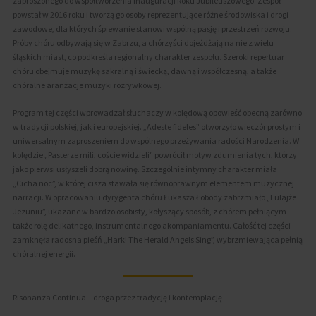
zaproszonego do współtworzenia inauguracji Roku Jubileuszowego. Zespół
powstał w 2016 roku i tworzą go osoby reprezentujące różne środowiska i drogi
zawodowe, dla których śpiewanie stanowi wspólną pasję i przestrzeń rozwoju.
Próby chóru odbywają się w Zabrzu, a chórzyści dojeżdżają na nie z wielu
śląskich miast, co podkreśla regionalny charakter zespołu. Szeroki repertuar
chóru obejmuje muzykę sakralną i świecką, dawną i współczesną, a także
chóralne aranżacje muzyki rozrywkowej.
Program tej części wprowadzał słuchaczy w kolędową opowieść obecną zarówno
w tradycji polskiej, jak i europejskiej. „Adeste fideles” otworzyło wieczór prostym i
uniwersalnym zaproszeniem do wspólnego przeżywania radości Narodzenia. W
kolędzie „Pasterze mili, coście widzieli” powrócił motyw zdumienia tych, którzy
jako pierwsi usłyszeli dobrą nowinę. Szczególnie intymny charakter miała
„Cicha noc”, w której cisza stawała się równoprawnym elementem muzycznej
narracji. W opracowaniu dyrygenta chóru Łukasza Łobody zabrzmiało „Lulajże
Jezuniu”, ukazane w bardzo osobisty, kołyszący sposób, z chórem pełniącym
także rolę delikatnego, instrumentalnego akompaniamentu. Całość tej części
zamknęła radosna pieśń „Hark! The Herald Angels Sing”, wybrzmiewająca pełnią
chóralnej energii.
Risonanza Continua – droga przez tradycję i kontemplację