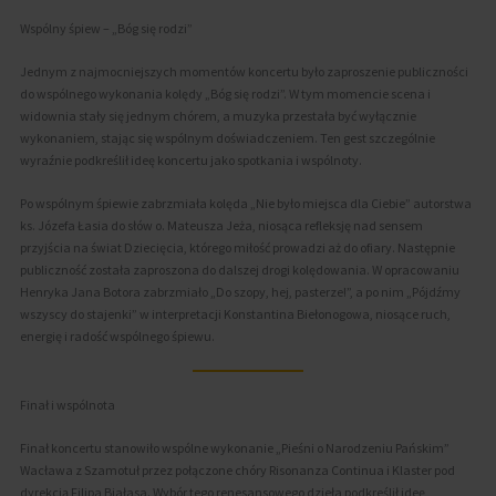
Wspólny śpiew – „Bóg się rodzi”
Jednym z najmocniejszych momentów koncertu było zaproszenie publiczności
do wspólnego wykonania kolędy „Bóg się rodzi”. W tym momencie scena i
widownia stały się jednym chórem, a muzyka przestała być wyłącznie
wykonaniem, stając się wspólnym doświadczeniem. Ten gest szczególnie
wyraźnie podkreślił ideę koncertu jako spotkania i wspólnoty.
Po wspólnym śpiewie zabrzmiała kolęda „Nie było miejsca dla Ciebie” autorstwa
ks. Józefa Łasia do słów o. Mateusza Jeża, niosąca refleksję nad sensem
przyjścia na świat Dziecięcia, którego miłość prowadzi aż do ofiary. Następnie
publiczność została zaproszona do dalszej drogi kolędowania. W opracowaniu
Henryka Jana Botora zabrzmiało „Do szopy, hej, pasterze!”, a po nim „Pójdźmy
wszyscy do stajenki” w interpretacji Konstantina Biełonogowa, niosące ruch,
energię i radość wspólnego śpiewu.
Finał i wspólnota
Finał koncertu stanowiło wspólne wykonanie „Pieśni o Narodzeniu Pańskim”
Wacława z Szamotuł przez połączone chóry Risonanza Continua i Klaster pod
dyrekcją Filipa Białasa. Wybór tego renesansowego dzieła podkreślił ideę