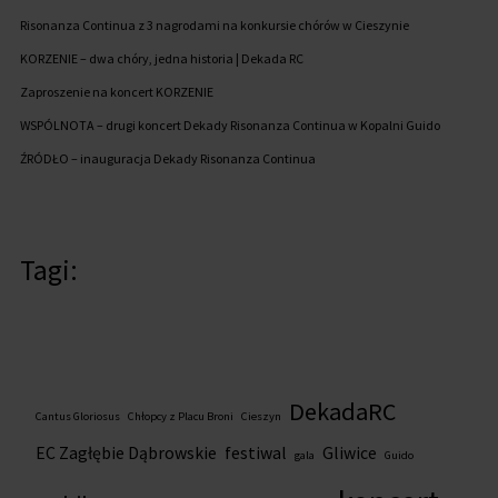
Risonanza Continua z 3 nagrodami na konkursie chórów w Cieszynie
KORZENIE – dwa chóry, jedna historia | Dekada RC
Zaproszenie na koncert KORZENIE
WSPÓLNOTA – drugi koncert Dekady Risonanza Continua w Kopalni Guido
ŹRÓDŁO – inauguracja Dekady Risonanza Continua
Tagi:
DekadaRC
Cantus Gloriosus
Chłopcy z Placu Broni
Cieszyn
EC Zagłębie Dąbrowskie
festiwal
Gliwice
gala
Guido