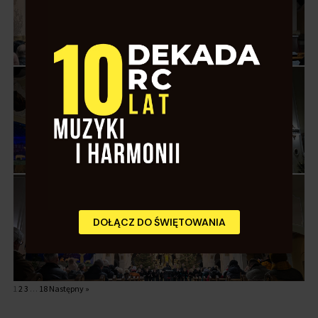
DOŁĄCZ DO ŚWIĘTOWANIA
1
2
3
…
18
Następny »