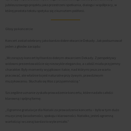
jubileuszowego projektu jako przestrzeni spotkania, dialogu i współpracy, w
której prostota tekstu spotyka się z kunsztem polifonii.
Głosy po koncercie
Koncert został odebrany jako bardzo dobre otwarcie Dekady. Jak podsumował
jeden z głosów zarządu:
„Wczorajszy koncert był bardzo dobrym otwarciem Dekady. Z perspektywy
widowni prezentowaliście się niezwykle elegancko, a całość miała przyjemny
charakter. Były momenty wyjątkowe i takie, nad którymi jeszcze warto
pracować, ale właśnie to jest naturalne przy żywym, prawdziwym
muzykowaniu. Słuchało się Was z przyjemnością.”
Szczególne uznanie zyskało prowadzenie koncertu, które nadało całości
klarowną i spójną formę:
„Ogromne gratulacje dla Natalii za prowadzenie koncertu – było w tym dużo
muzycznej świadomości, spokoju i klarowności. Natalko, jesteś ogromną
wartością i wczoraj bardzo to wybrzmiało.”