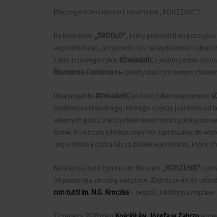
Dlaczego trzeci koncert nosił tytuł „KORZENIE”?
Po koncercie
„ŹRÓDŁO”
, który prowadził do początku
współdziałania, przyszedł czas na wydarzenie najbard
jubileuszowego cyklu
#DekadaRC
i jednocześnie natur
Risonanza Continua
nie byłaby dziś tym samym chórem
Ideą projektu
#DekadaRC
jest nie tylko świętowanie
1
środowiska chóralnego, którego częścią jesteśmy od la
własnych gości, a wszystkie razem tworzą jedną opow
śpiew. Przez cały jubileuszowy rok zapraszamy do wsp
rolę w historii chóru lub są bliskie wartościom, które
Nie inaczej było tym razem. Koncert
„KORZENIE”
zosta
lat pozostają ze sobą związane. Zaproszenie do udzia
con tutti im. N.G. Kroczka
– zespół, z którym związane
7 czerwca 2026 roku
Kościół św. Józefa w Zabrzu
wypeł