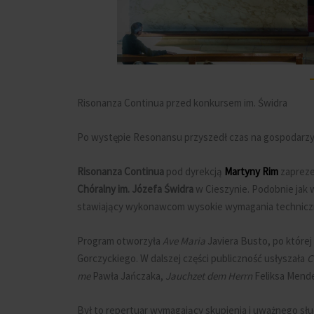
Risonanza Continua przed konkursem im. Świdra
Po występie Resonansu przyszedł czas na gospodarzy
Risonanza Continua
pod dyrekcją
Martyny Rim
zapreze
Chóralny im. Józefa Świdra
w Cieszynie. Podobnie jak w
stawiający wykonawcom wysokie wymagania techniczne
Program otworzyła
Ave Maria
Javiera Busto, po które
Gorczyckiego. W dalszej części publiczność usłyszała
C
me
Pawła Jańczaka,
Jauchzet dem Herrn
Feliksa Mende
Był to repertuar wymagający skupienia i uważnego słuc