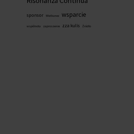
Risonanza Continua
wsparcie
sponsor
Wielkanoc
zza kulis
wspólnota
zaproszenie
Źródło