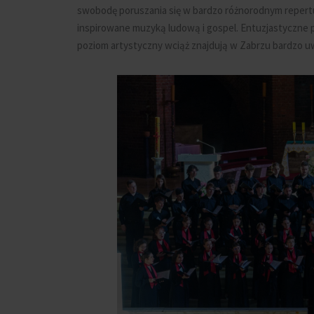
swobodę poruszania się w bardzo różnorodnym repert
inspirowane muzyką ludową i gospel. Entuzjastyczne pr
poziom artystyczny wciąż znajdują w Zabrzu bardzo uw