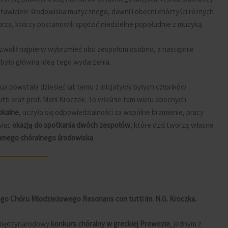
dstawiciele środowiska muzycznego, dawni i obecni chórzyści różnych
rza, którzy postanowili spędzić niedzielne popołudnie z muzyką.
pozwolił najpierw wybrzmieć obu zespołom osobno, a następnie
Slide 
Slide 3
było główną ideą tego wydarzenia.
ZOBACZ
ZOBACZ
ua powstała dziesięć lat temu z inicjatywy byłych członków
i oraz prof. Marii Kroczek. To właśnie tam wielu obecnych
okalne
, uczyło się odpowiedzialności za wspólne brzmienie, pracy
więc
okazją do spotkania dwóch zespołów
, które dziś tworzą własne
samego chóralnego środowiska
.
go Chóru Młodzieżowego Resonans con tutti im. N.G. Kroczka.
 międzynarodowy
konkurs chóralny w greckiej Prewezie
, jednym z