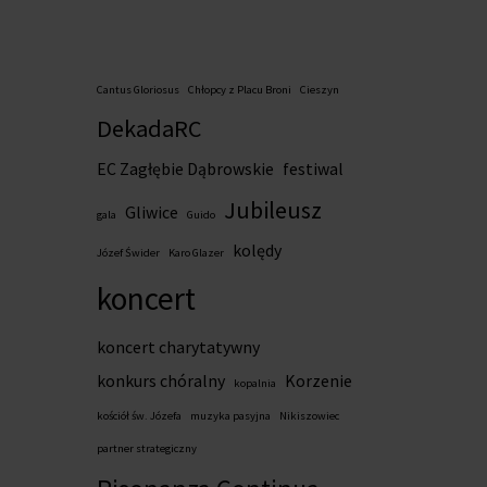
Cantus Gloriosus
Chłopcy z Placu Broni
Cieszyn
DekadaRC
EC Zagłębie Dąbrowskie
festiwal
Jubileusz
Gliwice
gala
Guido
kolędy
Józef Świder
Karo Glazer
koncert
koncert charytatywny
konkurs chóralny
Korzenie
kopalnia
kościół św. Józefa
muzyka pasyjna
Nikiszowiec
partner strategiczny