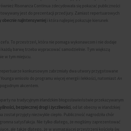
 również Risonanza Continua zdecydowała się pokazać publiczności
towywany jest do prezentacji przed jury. Zamiast repertuarowych
y obecnie najintensywniej
i która najlepiej pokazuje kierunek
zefa. To przestrzeń, która nie pomaga wykonawcom i nie dodaje
 i każdą barwę trzeba wypracować samodzielnie. Tym większą
ie w tym miejscu.
 Po repertuarze konkursowym zabrzmiały dwa utwory przygotowane
 Younga wniosło do programu więcej energii i lekkości, natomiast
An
i pogodnym akcentem.
 oparty na tradycyjnym irlandzkim błogosławieństwie przekazywanym
lności, bezpiecznej drogi i życzliwości
, od lat obecny w irlandzkiej
ua został przyjęty niezwykle ciepło. Publiczność nagrodziła chór
 ogromna satysfakcja. Nie tylko dlatego, że mogliśmy zaprezentować
ące, ale także dlatego, że w wymagającej przestrzeni kościoła św.