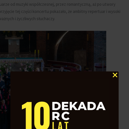
uarze od muzyki współczesnej, przez romantyczną, aż po utwory
zyjęcie tej części koncertu pokazało, że ambitny repertuar i wysoki
ażnych i życzliwych słuchaczy.