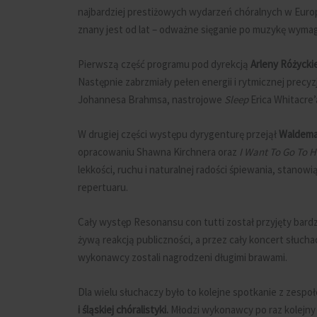
najbardziej prestiżowych wydarzeń chóralnych w Euro
znany jest od lat – odważne sięganie po muzykę wymag
Pierwszą część programu pod dyrekcją
Arleny Różycki
Następnie zabrzmiały pełen energii i rytmicznej precyz
Johannesa Brahmsa, nastrojowe
Sleep
Erica Whitacre
W drugiej części występu dyrygenturę przejął
Waldema
opracowaniu Shawna Kirchnera oraz
I Want To Go To 
lekkości, ruchu i naturalnej radości śpiewania, stanow
repertuaru.
Cały występ Resonansu con tutti został przyjęty bardz
żywą reakcją publiczności, a przez cały koncert słuch
wykonawcy zostali nagrodzeni długimi brawami.
Dla wielu słuchaczy było to kolejne spotkanie z zespo
i śląskiej chóralistyki.
Młodzi wykonawcy po raz kolejny 