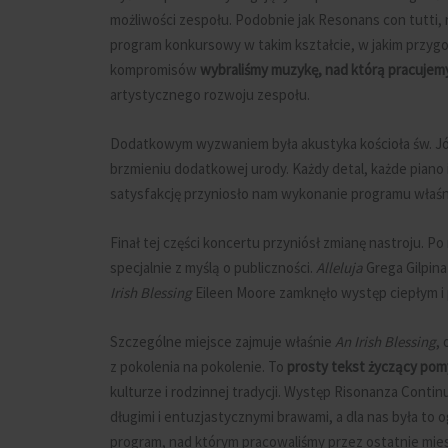
możliwości zespołu. Podobnie jak Resonans con tutti,
program konkursowy w takim kształcie, w jakim przygo
kompromisów
wybraliśmy muzykę, nad którą pracujem
artystycznego rozwoju zespołu.
Dodatkowym wyzwaniem była akustyka kościoła św. Jó
brzmieniu dodatkowej urody. Każdy detal, każde piano
satysfakcję przyniosło nam wykonanie programu właśn
Finał tej części koncertu przyniósł zmianę nastroju.
specjalnie z myślą o publiczności.
Alleluja
Grega Gilpina
Irish Blessing
Eileen Moore zamknęło występ ciepłym 
Szczególne miejsce zajmuje właśnie
An Irish Blessing
,
z pokolenia na pokolenie. To
prosty tekst życzący pomyś
kulturze i rodzinnej tradycji. Występ Risonanza Contin
długimi i entuzjastycznymi brawami, a dla nas była to
program, nad którym pracowaliśmy przez ostatnie miesi