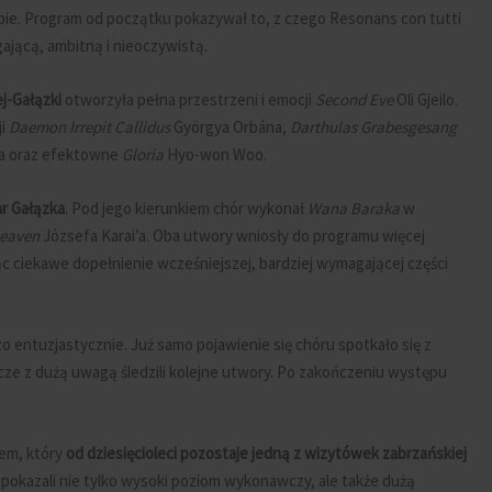
pie. Program od początku pokazywał to, z czego Resonans con tutti
ającą, ambitną i nieoczywistą.
ej-Gałązki
otworzyła pełna przestrzeni i emocji
Second Eve
Oli Gjeilo.
ji
Daemon Irrepit Callidus
Györgya Orbána,
Darthulas Grabesgesang
’a oraz efektowne
Gloria
Hyo-won Woo.
r Gałązka
. Pod jego kierunkiem chór wykonał
Wana Baraka
w
Heaven
Józsefa Karai’a. Oba utwory wniosły do programu więcej
iąc ciekawe dopełnienie wcześniejszej, bardziej wymagającej części
o entuzjastycznie. Już samo pojawienie się chóru spotkało się z
acze z dużą uwagą śledzili kolejne utwory. Po zakończeniu występu
łem, który
od dziesięcioleci pozostaje jedną z wizytówek zabrzańskiej
pokazali nie tylko wysoki poziom wykonawczy, ale także dużą