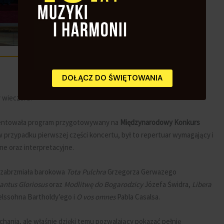
DOŁĄCZ DO ŚWIĘTOWANIA
 wieczoru.
ntowała program przygotowywany na
Międzynarodowy Konkurs
 przypadku pierwszej części koncertu, był to repertuar wymagający i
 oraz interpretacyjne.
j zabrzmiała barokowa
Tota Pulchra
Grzegorza Gerwazego
antus Gloriosus
oraz
Modlitwę do Bogarodzicy
Józefa Świdra,
Libera
lssohna Bartholdy’ego i
O vos omnes
Pabla Casalsa.
hania, ale właśnie dzięki temu pozwalający pokazać pełnię