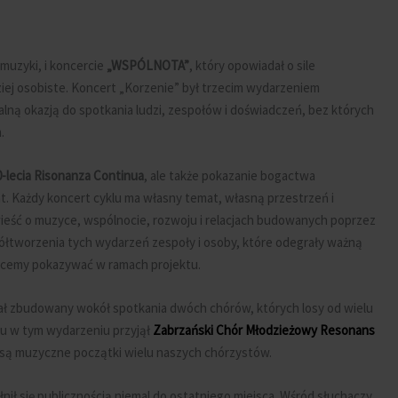
 muzyki, i koncercie
„WSPÓLNOTA”
, który opowiadał o sile
ziej osobiste. Koncert „Korzenie” był trzecim wydarzeniem
alną okazją do spotkania ludzi, zespołów i doświadczeń, bez których
.
0-lecia Risonanza Continua
, ale także pokazanie bogactwa
t. Każdy koncert cyklu ma własny temat, własną przestrzeń i
ieść o muzyce, wspólnocie, rozwoju i relacjach budowanych poprzez
ółtworzenia tych wydarzeń zespoły i osoby, które odegrały ważną
 chcemy pokazywać w ramach projektu.
ł zbudowany wokół spotkania dwóch chórów, których losy od wielu
łu w tym wydarzeniu przyjął
Zabrzański Chór Młodzieżowy Resonans
 są muzyczne początki wielu naszych chórzystów.
nił się publicznością niemal do ostatniego miejsca. Wśród słuchaczy