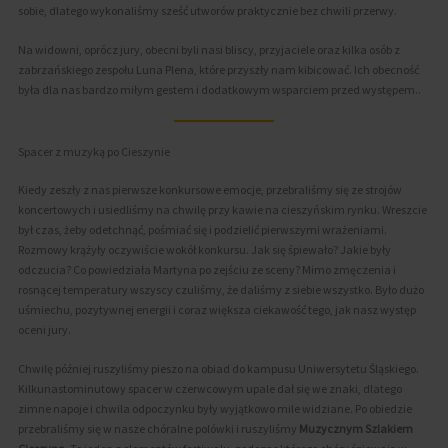
sobie, dlatego wykonaliśmy sześć utworów praktycznie bez chwili przerwy.
Na widowni, oprócz jury, obecni byli nasi bliscy, przyjaciele oraz kilka osób z
zabrzańskiego zespołu Luna Plena, które przyszły nam kibicować. Ich obecność
była dla nas bardzo miłym gestem i dodatkowym wsparciem przed występem..
Spacer z muzyką po Cieszynie
Kiedy zeszły z nas pierwsze konkursowe emocje, przebraliśmy się ze strojów
koncertowych i usiedliśmy na chwilę przy kawie na cieszyńskim rynku. Wreszcie
był czas, żeby odetchnąć, pośmiać się i podzielić pierwszymi wrażeniami.
Rozmowy krążyły oczywiście wokół konkursu. Jak się śpiewało? Jakie były
odczucia? Co powiedziała Martyna po zejściu ze sceny? Mimo zmęczenia i
rosnącej temperatury wszyscy czuliśmy, że daliśmy z siebie wszystko. Było dużo
uśmiechu, pozytywnej energii i coraz większa ciekawość tego, jak nasz występ
oceni jury.
Chwilę później ruszyliśmy pieszo na obiad do kampusu Uniwersytetu Śląskiego.
Kilkunastominutowy spacer w czerwcowym upale dał się we znaki, dlatego
zimne napoje i chwila odpoczynku były wyjątkowo mile widziane. Po obiedzie
przebraliśmy się w nasze chóralne polówki i ruszyliśmy
Muzycznym Szlakiem