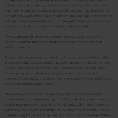
partnerów oraz sponsorów przyszedł wreszcie moment ogłoszenia wyników.
Tym razem organizatorzy zaskoczyli wszystkich sposobem ich odczytywania.
Zamiast tradycyjnie ogłaszać kolejne kategorie i miejsca, wyniki przedstawiano
w kolejności występów konkursowych. Do samego końca nie wiedzieliśmy więc,
ile punktów zdobyły pozostałe chóry ani kto otrzyma Grand Prix.
Po wręczeniu nagród i wspólnych zdjęciach wszyscy uczestnicy festiwalu
wykonali
„Ojcowski Dom”
, który od lat symbolicznie zamyka cieszyńskie
spotkania chóralne.
Dla nas dzień jeszcze się jednak nie skończył. Nasza dyrygentka Martyna Rim
oraz prezes Kornel Grzywocz spotkali się z członkami jury, aby porozmawiać o
naszych konkursowych prezentacjach. Takie rozmowy są niezwykle cenne.
Pozwalają spojrzeć na własny występ z perspektywy doświadczonych
dyrygentów i pedagogów, usłyszeć konkretne wskazówki oraz dowiedzieć się, co
szczególnie zwróciło uwagę jurorów.
Z tej rozmowy wróciliśmy z dużą satysfakcją. Jury bardzo wysoko oceniło
charakterystyczne brzmienie naszego chóru, które od lat jest jednym z naszych
znaków rozpoznawczych. Doceniono również bardzo dobry kontakt zespołu z
dyrygentką, co cieszy nas szczególnie, ponieważ był to pierwszy konkurs RC pod
batutą Martyny Rim, która pracuje z naszym chórem dopiero od lutego 2026 roku.