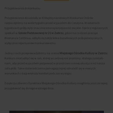
Przygotowania do konkursu
Przygotowania do udziału w XI Międzynarodowym Konkursie Chórów
rozpoczęliśmy na wiele tygodni przed wyjazdem do Cieszyna. W ostatnich
tygodniach próby były znacznie intensywniejsze niż zwykle. Oprócz regularnych
spotkań w
Szkole Podstawowej nr 21 w Zabrzu
, gdzie na co dzień pracuje
Risonanza Continua, odbyło się także kilka dodatkowych prób poświęconych
wyłącznie repertuarowi konkursowemu.
Jedną z nich przeprowadziliśmy na scenie
Miejskiego Ośrodka Kultury w Zabrzu
.
Konkurs miał odbyć się w sali, której wcześniej nie znaliśmy, dlatego zależało
nam, aby przed wyjazdem pośpiewać w przestrzeni o innej akustyce niż nasza
sala prób. Takie doświadczenia pomagają lepiej odnaleźć się w nowych
warunkach i dają większy komfort podczas występu.
Dzięki życzliwości Dyrektora Miejskiego Ośrodka Kultury mogliśmy jeszcze lepiej
przygotować się do tego ważnego dnia.