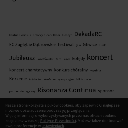
DekadaRC
Cantus Gloriosus
Chłopcy z Placu Broni
Cieszyn
EC Zagłębie Dąbrowskie
festiwal
Gliwice
gala
Guido
koncert
Jubileusz
kolędy
Józef Świder
Karo Glazer
koncert charytatywny
konkurs chóralny
kopalnia
Korzenie
kościół św. Józefa
muzyka pasyjna
Nikiszowiec
Risonanza Continua
sponsor
partner strategiczny
wsparcie
zza kulis
Wielkanoc
wspólnota
zaproszenie
Źródło
Nasza strona korzysta z plików cookies, aby zapewnić Ci najlepsze
możliwe doświadczenia podczas jej przeglądania.
Więcej informacji o wykorzystywanych przez nas plikach cookies
znajdziesz w naszej
Polityce Prywatności
. Możesz także dostosować
swoje preferencje w
ustawieniach
.