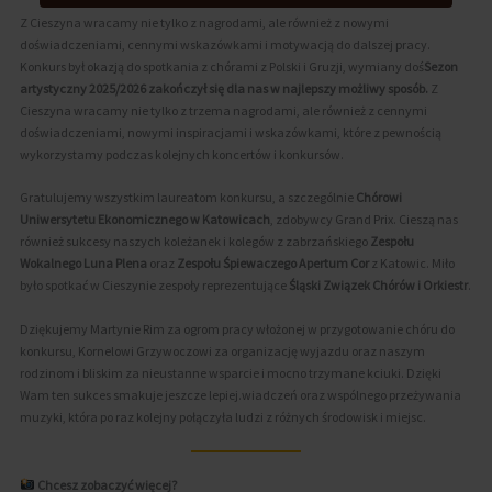
Z Cieszyna wracamy nie tylko z nagrodami, ale również z nowymi
doświadczeniami, cennymi wskazówkami i motywacją do dalszej pracy.
Konkurs był okazją do spotkania z chórami z Polski i Gruzji, wymiany doś
Sezon
artystyczny 2025/2026 zakończył się dla nas w najlepszy możliwy sposób.
Z
Cieszyna wracamy nie tylko z trzema nagrodami, ale również z cennymi
doświadczeniami, nowymi inspiracjami i wskazówkami, które z pewnością
wykorzystamy podczas kolejnych koncertów i konkursów.
Gratulujemy wszystkim laureatom konkursu, a szczególnie
Chórowi
Uniwersytetu Ekonomicznego w Katowicach
, zdobywcy Grand Prix. Cieszą nas
również sukcesy naszych koleżanek i kolegów z zabrzańskiego
Zespołu
Wokalnego Luna Plena
oraz
Zespołu Śpiewaczego Apertum Cor
z Katowic. Miło
było spotkać w Cieszynie zespoły reprezentujące
Śląski Związek Chórów i Orkiestr
.
Dziękujemy Martynie Rim za ogrom pracy włożonej w przygotowanie chóru do
konkursu, Kornelowi Grzywoczowi za organizację wyjazdu oraz naszym
rodzinom i bliskim za nieustanne wsparcie i mocno trzymane kciuki. Dzięki
Wam ten sukces smakuje jeszcze lepiej.wiadczeń oraz wspólnego przeżywania
muzyki, która po raz kolejny połączyła ludzi z różnych środowisk i miejsc.
Chcesz zobaczyć więcej?