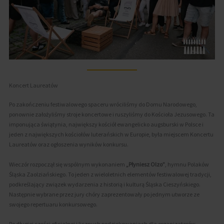
Koncert Laureatów
Po zakończeniu festiwalowego spaceru wróciliśmy do Domu Narodowego,
ponownie założyliśmy stroje koncertowe i ruszyliśmy do Kościoła Jezusowego. Ta
imponująca świątynia, największy kościół ewangelicko augsburski w Polsce i
jeden z największych kościołów luterańskich w Europie, była miejscem Koncertu
Laureatów oraz ogłoszenia wyników konkursu.
Wieczór rozpoczął się wspólnym wykonaniem
„Płyniesz Olzo”
, hymnu Polaków
Śląska Zaolziańskiego. To jeden z wieloletnich elementów festiwalowej tradycji,
podkreślający związek wydarzenia z historią i kulturą Śląska Cieszyńskiego.
Następnie wybrane przez jury chóry zaprezentowały po jednym utworze ze
swojego repertuaru konkursowego.
Po długiej części oficjalnej i licznych podziękowaniach dla organizatorów,