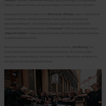
Cieszyna
. To jeden z elementów festiwalu, podczas którego chóry śpiewają w
różnych częściach miasta, dzieląc się muzyką z mieszkańcami i turystami.
Największe wrażenie zrobiła na nas
Rotunda św. Mikołaja
, jeden z najstarszych
zabytków w Polsce, którego wizerunek można zobaczyć na banknocie
dwudziestozłotowym. Jej niezwykła akustyka sprawiła, że właśnie tam
zaśpiewaliśmy nasze konkursowe
„O vos omnes”
. Później zabrzmiała również
„Bogorodice Diewo”
Sergiusza Rachmaninowa, której piękne akordy doskonale
wypełniły wnętrze rotundy.
W innych miejscach Cieszyna wykonywaliśmy również
„Irish Blessing”
. Po
drodze spotykaliśmy chóry biorące udział w festiwalu, słuchaliśmy siebie
nawzajem, rozmawialiśmy i, korzystając z okazji, ratowaliśmy się lodami. W
taki upał smakowały wyjątkowo dobrze.