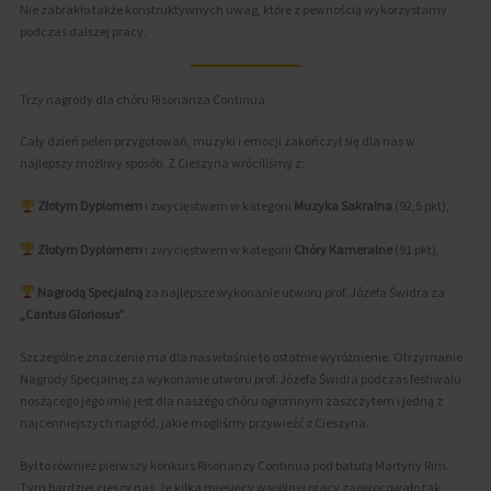
Nie zabrakło także konstruktywnych uwag, które z pewnością wykorzystamy
podczas dalszej pracy.
Trzy nagrody dla chóru Risonanza Continua
Cały dzień pełen przygotowań, muzyki i emocji zakończył się dla nas w
najlepszy możliwy sposób. Z Cieszyna wróciliśmy z:
Złotym Dyplomem
i zwycięstwem w kategorii
Muzyka Sakralna
(92,5 pkt),
Złotym Dyplomem
i zwycięstwem w kategorii
Chóry Kameralne
(91 pkt),
Nagrodą Specjalną
za najlepsze wykonanie utworu prof. Józefa Świdra za
„Cantus Gloriosus”
.
Szczególne znaczenie ma dla nas właśnie to ostatnie wyróżnienie. Otrzymanie
Nagrody Specjalnej za wykonanie utworu prof. Józefa Świdra podczas festiwalu
noszącego jego imię jest dla naszego chóru ogromnym zaszczytem i jedną z
najcenniejszych nagród, jakie mogliśmy przywieźć z Cieszyna.
Był to również pierwszy konkurs Risonanzy Continua pod batutą Martyny Rim.
Tym bardziej cieszy nas, że kilka miesięcy wspólnej pracy zaowocowało tak