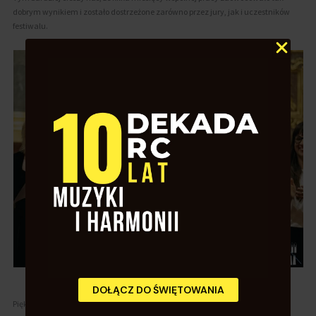
dobrym wynikiem i zostało dostrzeżone zarówno przez jury, jak i uczestników
festiwalu.
DOŁĄCZ DO ŚWIĘTOWANIA
Piękne zakończenie sezonu