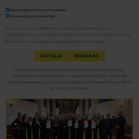
Nasze zdjęcia i filmy na Facebooku
Nasze nagrania na You
Tube
#RisonanzaContinua #JózefŚwider #KonkursChóralny #Festiwal #FestiwalŚwidra
#MuzykaChóralna #Cieszyn #SacredMusic #ChórAmatorski #PolskiChór #ChoralMusic #ChoirLife
#CantusGloriosus #sukces #nagrodaspecjalna #nagroda #sukcesartystyczny
AKTUALIA
DEKADA RC
Zapraszamy do obejrzenia galerii z naszego wyjazdu do Cieszyna.
Znajdziecie tu zarówno zdjęcia z naszego archiwum, jak i fotografie
udostępnione przez organizatorów XI Międzynarodowego Festiwalu Muzyki
im. prof. Józefa Świdra.