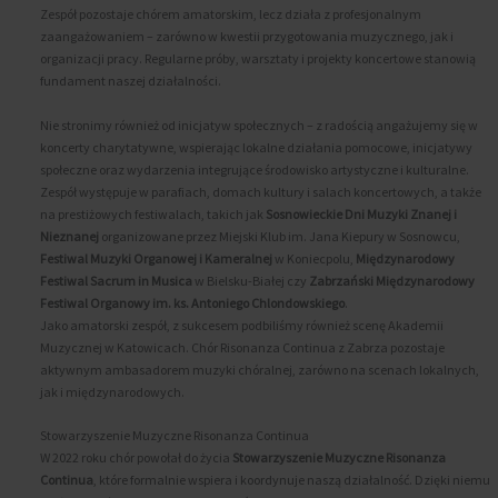
Zespół pozostaje chórem amatorskim, lecz działa z profesjonalnym
zaangażowaniem – zarówno w kwestii przygotowania muzycznego, jak i
organizacji pracy. Regularne próby, warsztaty i projekty koncertowe stanowią
fundament naszej działalności.
Nie stronimy również od inicjatyw społecznych – z radością angażujemy się w
koncerty charytatywne, wspierając lokalne działania pomocowe, inicjatywy
społeczne oraz wydarzenia integrujące środowisko artystyczne i kulturalne.
Zespół występuje w parafiach, domach kultury i salach koncertowych, a także
na prestiżowych festiwalach, takich jak
Sosnowieckie Dni Muzyki Znanej i
Nieznanej
organizowane przez Miejski Klub im. Jana Kiepury w Sosnowcu,
Festiwal Muzyki Organowej i Kameralnej
w Koniecpolu,
Międzynarodowy
Festiwal Sacrum in Musica
w Bielsku-Białej czy
Zabrzański Międzynarodowy
Festiwal Organowy im. ks. Antoniego Chlondowskiego
.
Jako amatorski zespół, z sukcesem podbiliśmy również scenę Akademii
Muzycznej w Katowicach. Chór Risonanza Continua z Zabrza pozostaje
aktywnym ambasadorem muzyki chóralnej, zarówno na scenach lokalnych,
jak i międzynarodowych.
Stowarzyszenie Muzyczne Risonanza Continua
W 2022 roku chór powołał do życia
Stowarzyszenie Muzyczne Risonanza
Continua
, które formalnie wspiera i koordynuje naszą działalność. Dzięki niemu