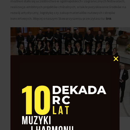
możliwe stało się uczestnictwo w ogólnopolskich i zagranicznych festiwalach,
realizacja ambitnych projektów chóralnych, a także pozyskiwanie środków na
rozwój artystyczny, logistykę czy zakup materiałów nutowych i strojów
koncertowych. Więcej o naszym Stowarzyszeniu przeczytasz tu:
link
chór Risonanza Continua z Zabrza_koncert RC w Bielsku Białej