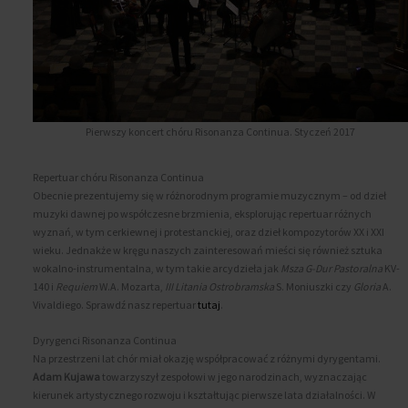
Pierwszy koncert chóru Risonanza Continua. Styczeń 2017
Repertuar chóru Risonanza Continua
Obecnie prezentujemy się w różnorodnym programie muzycznym – od dzieł
muzyki dawnej po współczesne brzmienia, eksplorując repertuar różnych
wyznań, w tym cerkiewnej i protestanckiej, oraz dzieł kompozytorów XX i XXI
wieku. Jednakże w kręgu naszych zainteresowań mieści się również sztuka
wokalno-instrumentalna, w tym takie arcydzieła jak
Msza G-Dur Pastoralna
KV-
140 i
Requiem
W.A. Mozarta,
III Litania Ostrobramska
S. Moniuszki czy
Gloria
A.
Vivaldiego. Sprawdź nasz repertuar
tutaj
.
Dyrygenci Risonanza Continua
Na przestrzeni lat chór miał okazję współpracować z różnymi dyrygentami.
Adam Kujawa
towarzyszył zespołowi w jego narodzinach, wyznaczając
kierunek artystycznego rozwoju i kształtując pierwsze lata działalności. W