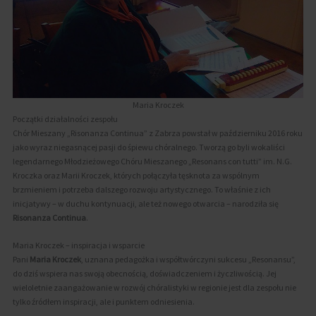
Maria Kroczek
Początki działalności zespołu
Chór Mieszany „Risonanza Continua” z Zabrza powstał w październiku 2016 roku
jako wyraz niegasnącej pasji do śpiewu chóralnego. Tworzą go byli wokaliści
legendarnego Młodzieżowego Chóru Mieszanego „Resonans con tutti” im. N.G.
Kroczka oraz Marii Kroczek, których połączyła tęsknota za wspólnym
brzmieniem i potrzeba dalszego rozwoju artystycznego. To właśnie z ich
inicjatywy – w duchu kontynuacji, ale też nowego otwarcia – narodziła się
Risonanza Continua
.
Maria Kroczek – inspiracja i wsparcie
Pani
Maria Kroczek
, uznana pedagożka i współtwórczyni sukcesu „Resonansu”,
do dziś wspiera nas swoją obecnością, doświadczeniem i życzliwością. Jej
wieloletnie zaangażowanie w rozwój chóralistyki w regionie jest dla zespołu nie
tylko źródłem inspiracji, ale i punktem odniesienia.