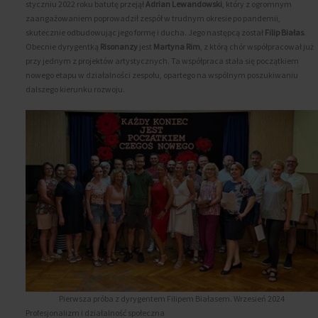
styczniu 2022 roku batutę przejął
Adrian Lewandowski
, który z ogromnym
zaangażowaniem poprowadził zespół w trudnym okresie po pandemii,
skutecznie odbudowując jego formę i ducha. Jego następcą został
Filip Białas
.
Obecnie dyrygentką
Risonanzy
jest
Martyna Rim
, z którą chór współpracował już
przy jednym z projektów artystycznych. Ta współpraca stała się początkiem
nowego etapu w działalności zespołu, opartego na wspólnym poszukiwaniu
dalszego kierunku rozwoju.
Pierwsza próba z dyrygentem Filipem Białasem. Wrzesień 2024
Profesjonalizm i działalność społeczna