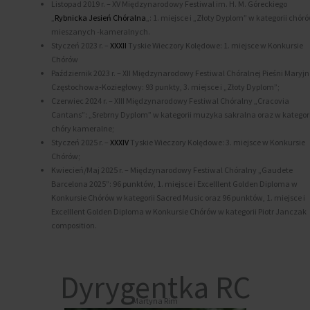
Listopad 2019 r. – XV Międzynarodowy Festiwal im. H. M. Góreckiego
„
Rybnicka Jesień Chóralna
„: 1. miejsce i „Złoty Dyplom” w kategorii chór
mieszanych -kameralnych.
Styczeń 2023 r. –
XXXII
Tyskie Wieczory Kolędowe: 1. miejsce w Konkursie
Chórów
Październik 2023 r. – XII Międzynarodowy Festiwal Chóralnej Pieśni Maryjn
Częstochowa-Koziegłowy: 93 punkty, 3. miejsce i „Złoty Dyplom”;
Czerwiec 2024 r. – XIII Międzynarodowy Festiwal Chóralny „Cracovia
Cantans”: „Srebrny Dyplom” w kategorii muzyka sakralna oraz w kategori
chóry kameralne;
Styczeń 2025 r. –
XXXIV
Tyskie Wieczory Kolędowe: 3. miejsce w Konkursie
Chórów;
Kwiecień/Maj 2025 r. – Międzynarodowy Festiwal Chóralny „Gaudete
Barcelona 2025”: 96 punktów, 1. miejsce i Excelllent Golden Diploma w
Konkursie Chórów w kategorii Sacred Music oraz 96 punktów, 1. miejsce i
Excelllent Golden Diploma w Konkursie Chórów w kategorii Piotr Janczak
composition.
Dyrygentka RC
Martyna Rim