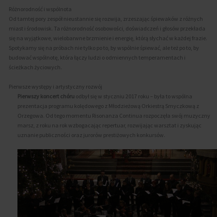
Różnorodność i wspólnota
Od tamtej pory zespół nieustannie się rozwija, zrzeszając śpiewaków z różnych
miast i środowisk. Ta różnorodność osobowości, doświadczeń i głosów przekłada
się na wyjątkowe, wielobarwne brzmienie i energię, którą słychać w każdej frazie.
Spotykamy się na próbach nie tylko po to, by wspólnie śpiewać, ale też po to, by
budować wspólnotę, która łączy ludzi o odmiennych temperamentach i
ścieżkach życiowych.
Pierwsze występy i artystyczny rozwój
Pierwszy koncert chóru
odbył się w styczniu 2017 roku – była to wspólna
prezentacja programu kolędowego z Młodzieżową Orkiestrą Smyczkową z
Orzegowa. Od tego momentu Risonanza Continua rozpoczęła swój muzyczny
marsz, z roku na rok wzbogacając repertuar, rozwijając warsztat i zyskując
uznanie publiczności oraz jurorów prestiżowych konkursów.