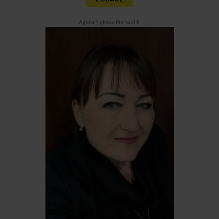
Agata Piękosz-Pierszalik