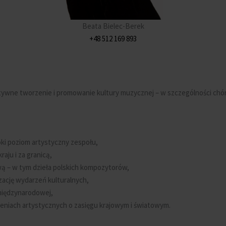
Beata Bielec-Berek
+48 512 169 893
tywne tworzenie i promowanie kultury muzycznej – w szczególności chóra
ki poziom artystyczny zespołu,
aju i za granicą,
ą – w tym dzieła polskich kompozytorów,
zację wydarzeń kulturalnych,
 międzynarodowej,
eniach artystycznych o zasięgu krajowym i światowym.