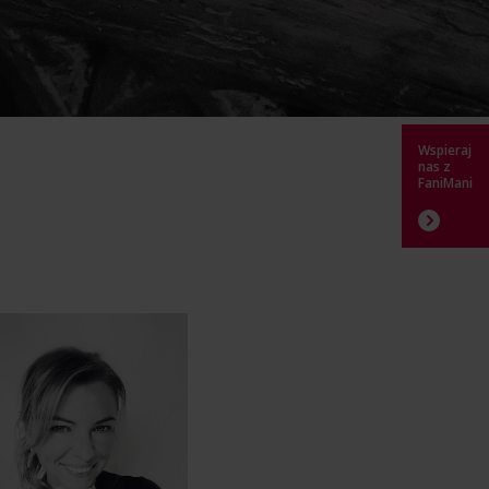
Wspieraj
nas z
FaniMani