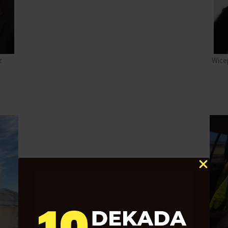
z
Wice