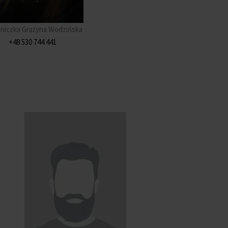
niczka Grażyna Wodzińska
+48 530 744 441