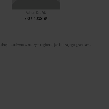
Adrian Drożdż
+48 511 330 165
lnej – zarówno w naszym regionie, jak i poza jego granicami.