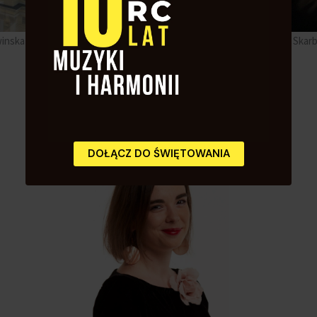
winska
Skarb
Komisja Rewizyjna
DOŁĄCZ DO ŚWIĘTOWANIA