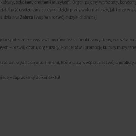
kultury, szkołami, chórami i muzykami. Organizujemy warsztaty, koncert
ziałalność realizujemy zarówno dzięki pracy wolontariuszy, jak i przy w
a działa w
Zabrzu
i wspiera rozwój muzyki chóralnej.
lko społecznie – wystawiamy również rachunki za występy, warsztaty czy 
wych – rozwój chóru, organizację koncertów i promocję kultury muzyczne
zatorami wydarzeń oraz firmami, które chcą wesprzeć rozwój chóralistyk
pracę – zapraszamy do kontaktu!