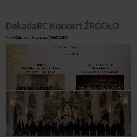
Przejdź
do
treści
DekadaRC Koncert ŹRÓDŁO
Przez
Katarzyna Grzywocz
/
16/02/2026