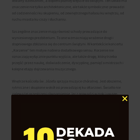
otwarty dziedziniec, a dopiero później wejście do świątyni. Ten układ ma
znaczenie nie tylko architektoniczne, ale także symboliczne: prowadzi
od codzienności ku skupieniu, od zewnętrznego hałasu ku wnętrzu, od
ruchu miasta ku ciszy i słuchaniu.
Szczególne znaczenie mają również schody prowadzące do
wyniesionego prezbiterium. To one wzmacniają wrażenie drogi i
stopniowego zbliżania się do centrum świątyni. W kontekście koncertu
„Korzenie” ten motyw nabiera dodatkowego sensu. Korzenie nie
oznaczają wyłącznie punktu wyjścia, ale także drogę, którą trzeba
przejść: przez naukę, doświadczenie, dyscyplinę, pamięć o mistrzach i
kolejne etapy dojrzewania muzycznego.
Wnętrze kościoła św. Józefa sprzyja muzyce chóralnej. Jest obszerne,
rytmiczne i skupione wokół osi prowadzącej ku ołtarzowi. Światło nie
zalewa tej przestrzeni równomiernie, lecz prowadzi wzrok i uwagę.
Surowość cegły, powtarzalność arkad i wysokość wnętrza tworzą
warunki, w których głos ludzki może wybrzmieć z dużą siłą, ale też z
odpowiednią powagą. To przestrzeń wymagająca, lecz bardzo znacząca
dla repertuaru sakralnego i wielogłosowego.
Wybór kościoła św. Józefa na koncert „Korzenie” nie jest przypadkowy. To
miejsce łączy nowoczesność z tradycją, prostotę z głęboką symboliką,