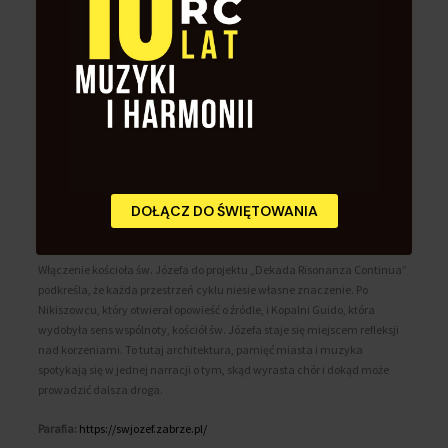
lokalną historię z uniwersalnym doświadczeniem wspólnoty. Jego
architektura mówi o fundamencie, drodze i przekraczaniu kolejnych
progów. Właśnie dlatego dobrze odpowiada idei spotkania Risonanza
Continua i Resonans con tutti, dwóch zespołów połączonych wspólną
historią, nauczycielami i zabrzańską tradycją chóralną.
Koncert „Korzenie” w tej przestrzeni staje się czymś więcej niż
prezentacją repertuaru. Jest powrotem do źródeł muzycznej formacji, do
miejsc i ludzi, dzięki którym możliwa była dalsza droga. Wnętrze kościoła
św. Józefa wzmacnia tę opowieść: o ciągłości, przekazywaniu wartości,
DOŁĄCZ DO ŚWIĘTOWANIA
dojrzewaniu i wdzięczności wobec tych, którzy budowali zabrzańskie
środowisko chóralne przez lata.
Włączenie kościoła św. Józefa do projektu „Dekada Risonanza Continua”
podkreśla, że każda przestrzeń cyklu niesie własne znaczenie. Po
Nikiszowcu, który otwierał opowieść o źródle, i Kopalni Guido, która
wydobyła sens wspólnoty, kościół św. Józefa staje się miejscem refleksji
nad korzeniami. To tutaj architektura, pamięć miasta i muzyka
spotykają się w jednej narracji o tym, skąd wyrasta chór i dokąd może
prowadzić dalsza droga.
Parafia:
https://swjozef.zabrze.pl/