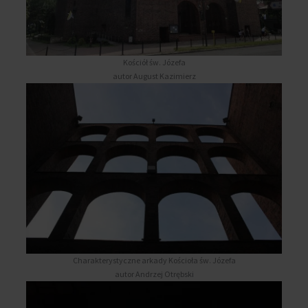
Kościół św. Józefa
autor August Kazimierz
Charakterystyczne arkady Kościoła św. Józefa
autor Andrzej Otrębski