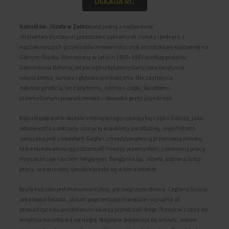
DEKADA RC
Kościół św. Józefa w Zabrzu
jest jedną z najbardziej
charakterystycznych przestrzeni sakralnych miasta i jednym z
najciekawszych przykładów modernistycznej architektury kościelnej na
Górnym Śląsku. Wzniesiony w latach 1930–1931 według projektu
Dominikusa Böhma, od początku był pomyślany jako świątynia
nowoczesna, surowa i głęboko symboliczna. Nie zachwyca
dekoracyjnością, lecz siłą formy, rytmem cegły, światłem i
przemyślanym prowadzeniem człowieka przez przestrzeń.
Kościół powstał w okresie intensywnego rozwoju tej części Zabrza, jako
odpowiedź na potrzeby rosnącej wspólnoty parafialnej. Jego historia
związana jest z osiedlem Gagfa i z międzywojenną przemianą miasta,
które budowało swoją tożsamość między przemysłem, codzienną pracą
mieszkańców i życiem religijnym. Świątynia św. Józefa, patrona ludzi
pracy, w naturalny sposób wpisała się w ten kontekst.
Bryła kościoła jest monumentalna, ale nieprzypadkowa. Ceglane ściany,
arkadowa fasada, atrium poprzedzające wejście i wyraźna oś
prowadząca ku prezbiterium tworzą przestrzeń drogi. Przejście z ulicy do
wnętrza nie odbywa się nagle. Najpierw pojawiają się schody, potem