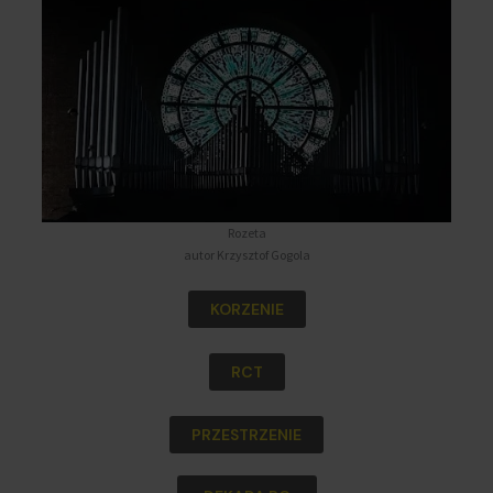
Rozeta
autor Krzysztof Gogola
KORZENIE
RCT
PRZESTRZENIE